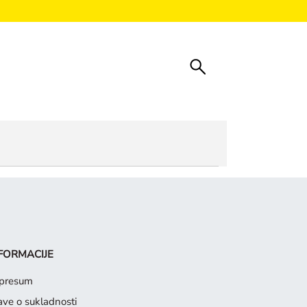
FORMACIJE
presum
jave o sukladnosti