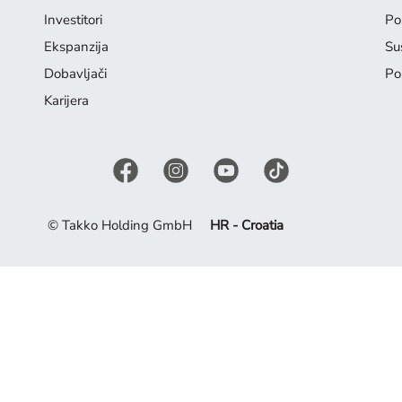
Investitori
Pol
Ekspanzija
Su
Dobavljači
Po
Karijera
© Takko Holding GmbH
HR - Croatia
nspirirajte se trenutnom kolekcijom.