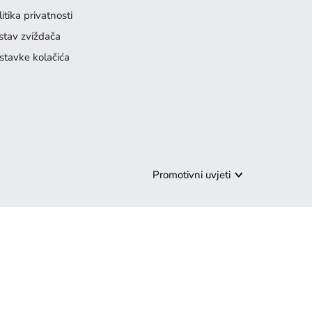
itika privatnosti
stav zviždača
stavke kolačića
Promotivni uvjeti