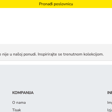
Pronađi poslovnicu
še nije u našoj ponudi. Inspirirajte se trenutnom kolekcijom.
KOMPANIJA
IN
O nama
Im
Tisak
Iz