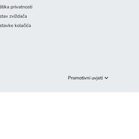
itika privatnosti
stav zviždača
stavke kolačića
Promotivni uvjeti