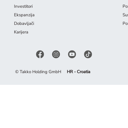
Investitori
Pol
Ekspanzija
Su
Dobavljači
Po
Karijera
© Takko Holding GmbH
HR - Croatia
nspirirajte se trenutnom kolekcijom.