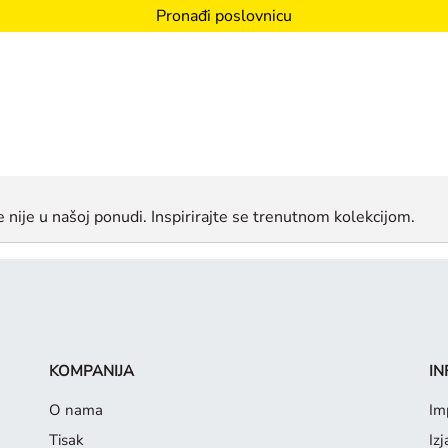
Pronađi poslovnicu
še nije u našoj ponudi. Inspirirajte se trenutnom kolekcijom.
KOMPANIJA
IN
O nama
Im
Tisak
Iz