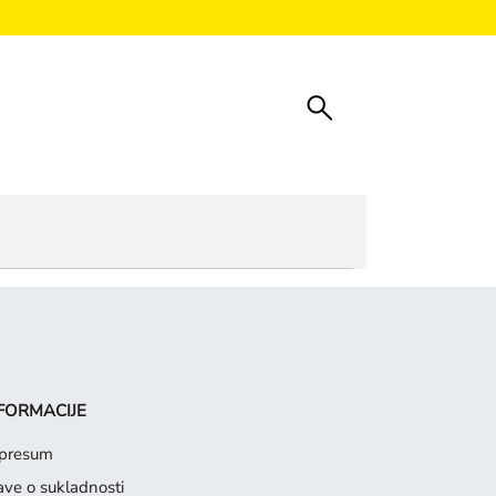
FORMACIJE
presum
jave o sukladnosti