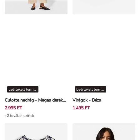
Leértékelt termékek
Leértékelt termékek
Culotte nadrág - Magas derekú - Törtfehér
Virágok - Bézs
2.995 FT
1.495 FT
+2 további színek