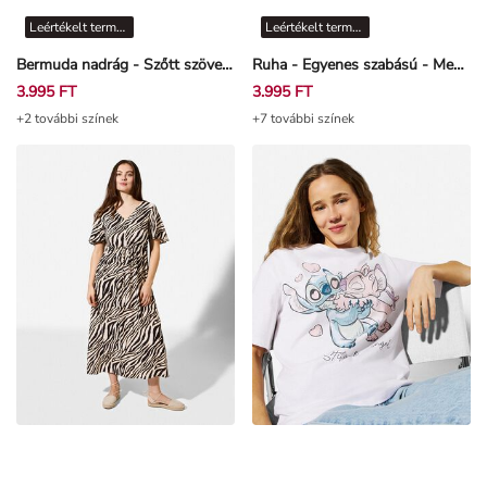
Leértékelt termékek
Leértékelt termékek
Bermuda nadrág - Szőtt szövet - Rozsdaszín
Ruha - Egyenes szabású - Mentazöld
3.995 FT
3.995 FT
+2 további színek
+7 további színek