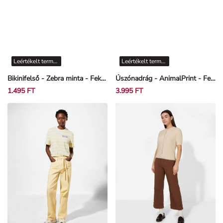
Leértékelt termékek
Leértékelt termékek
Bikinifelső - Zebra minta - Fekete
Úszónadrág - AnimalPrint - Fekete
1.495 FT
3.995 FT