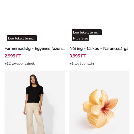
Leértékelt termékek
Leértékelt termékek
Plus Size
Farmernadrág - Egyenes fazon - Világos rózsaszín
Női ing - Csíkos - Narancssárga
2.995 FT
3.995 FT
+12 további színek
+1 további szín