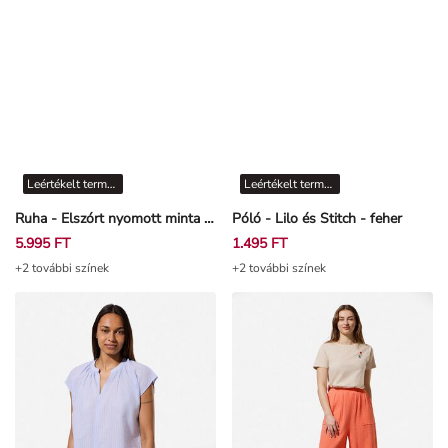
Leértékelt termékek
Leértékelt termékek
Ruha - Elszórt nyomott minta - Törtfehér
Póló - Lilo és Stitch - feher
5.995 FT
1.495 FT
+2 további színek
+2 további színek