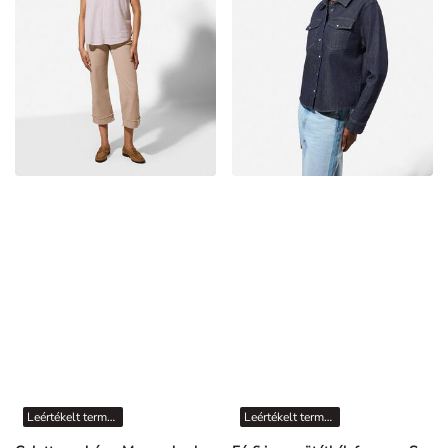
Leértékelt termékek
Leértékelt termékek
Culotte nadrág - Magas derekú - Bézs
Férfi ing - sötétkék farmer - Sötétkék