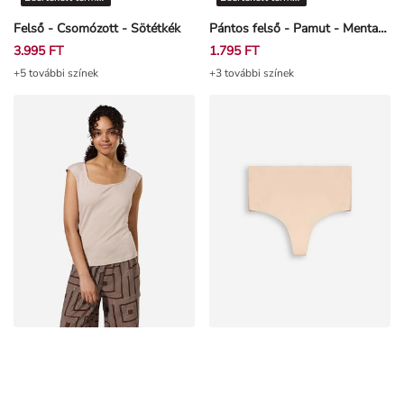
Felső - Csomózott - Sötétkék
Pántos felső - Pamut - Mentazöld
3.995 FT
1.795 FT
+5 további színek
+3 további színek