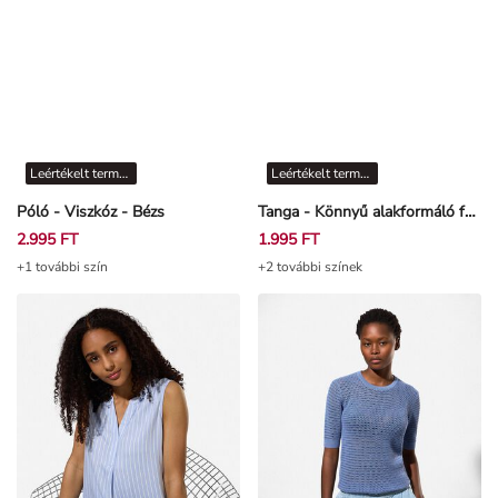
Leértékelt termékek
Leértékelt termékek
Póló - Viszkóz - Bézs
Tanga - Könnyű alakformáló fehérnemű - Világos rózsaszín
2.995 FT
1.995 FT
+1 további szín
+2 további színek