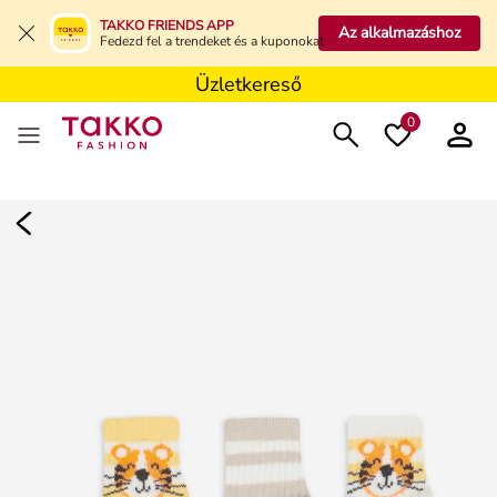
Üzletkereső
TAKKO FRIENDS APP
Az alkalmazáshoz
Fedezd fel a trendeket és a kuponokat
Üzletkereső
Üzletkereső
0
Damen