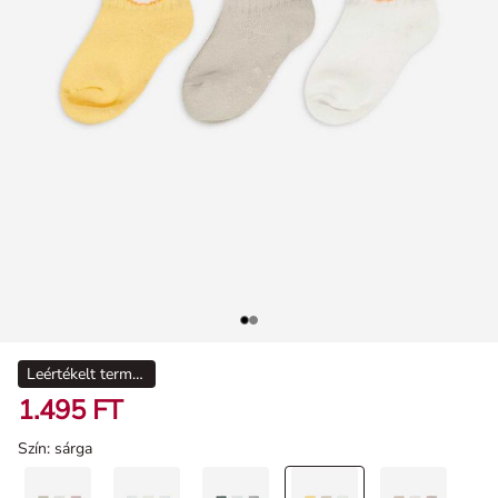
Leértékelt termékek
1.495 FT
Szín
: sárga