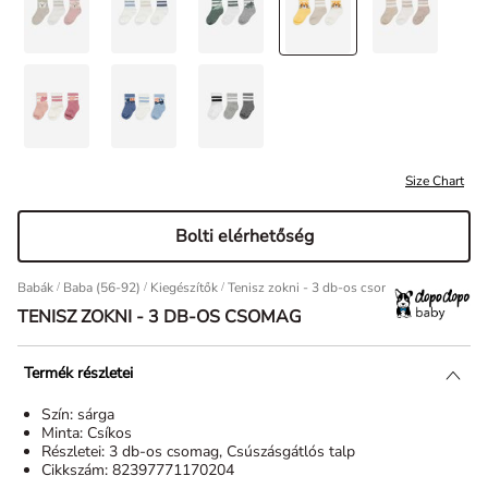
Size Chart
Bolti elérhetőség
Babák
/
Baba (56-92)
/
Kiegészítők
Tenisz zokni - 3 db-os csomag
TENISZ ZOKNI - 3 DB-OS CSOMAG
Termék részletei
Szín:
sárga
Minta:
Csíkos
Részletei:
3 db-os csomag, Csúszásgátlós talp
Cikkszám:
82397771170204