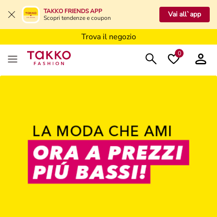
Trova il negozio
TAKKO FRIENDS APP
Vai all`app
Scopri tendenze e coupon
Trova il negozio
Trova il negozio
0