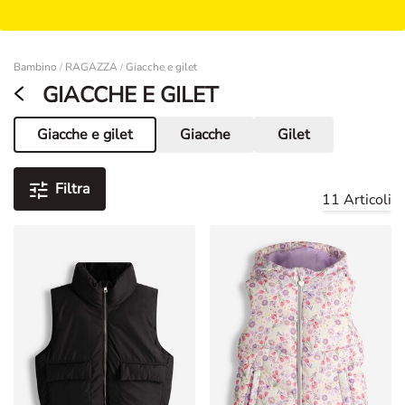
Damen
Bambino
RAGAZZA
Giacche e gilet
/
/
GIACCHE E GILET
Giacche e gilet
Giacche
Gilet
Pagina corrente
Filtra
11 Articoli