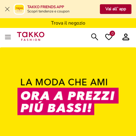
Trova il negozio
TAKKO FRIENDS APP
Vai all`app
Scopri tendenze e coupon
Trova il negozio
Trova il negozio
0