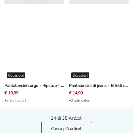
Occasioni
Occasioni
Pantaloncini cargo - Ripstop - Verde scuro
Pantaloncini di jeans - Effetti scolorito - grigio
€ 19,99
€ 14,99
+3 altri colori
+2 altri colori
24
di 35 Articoli
Carica più articoli