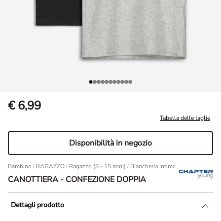
€ 6,99
Tabella delle taglie
Disponibilità in negozio
Bambino
/
RAGAZZO
/
Ragazzo (8 - 15 anni)
/
Biancheria Intima
Canottiera - C
CANOTTIERA - CONFEZIONE DOPPIA
Dettagli prodotto