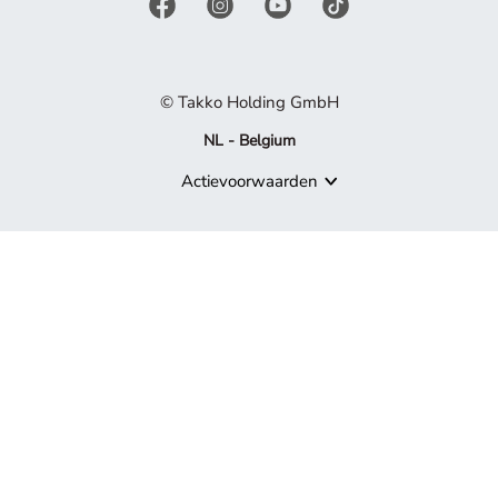
© Takko Holding GmbH
NL - Belgium
Actievoorwaarden
Product niet meer beschikbaar
Sorry, maar het product waarnaar je zoekt, maakt niet langer de