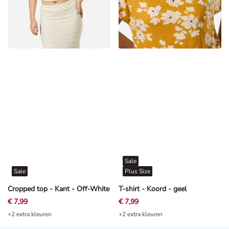
Sale
Sale
Plus Size
Cropped top - Kant - Off-White
T-shirt - Koord - geel
€ 7,99
€ 7,99
+2 extra kleuren
+2 extra kleuren