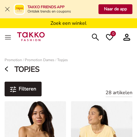
Zoek een winkel
TAKKO FRIENDS APP
Naar de app
Ontdek trends en coupons
Zoek een winkel
Zoek een winkel
0
Dames
Promotion
Promotion Dames
Topjes
/
/
TOPJES
Filteren
28 artikelen