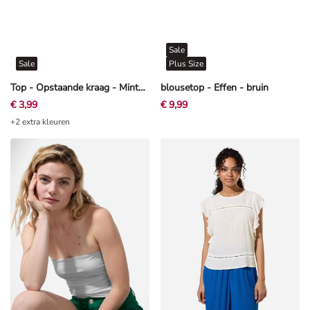
Sale
Sale
Plus Size
Top - Opstaande kraag - Mintgroen
blousetop - Effen - bruin
€ 3,99
€ 9,99
+2 extra kleuren