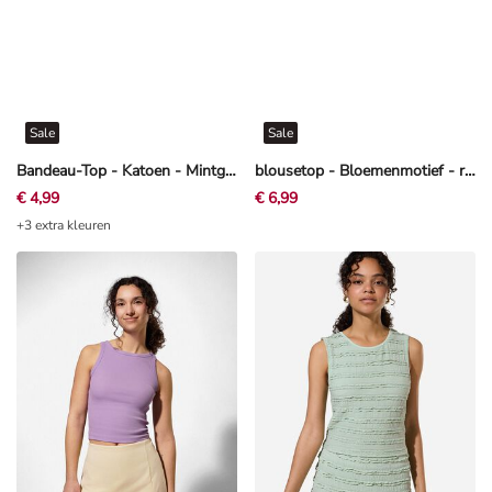
Sale
Sale
Bandeau-Top - Katoen - Mintgroen
blousetop - Bloemenmotief - rood
€ 4,99
€ 6,99
+3 extra kleuren