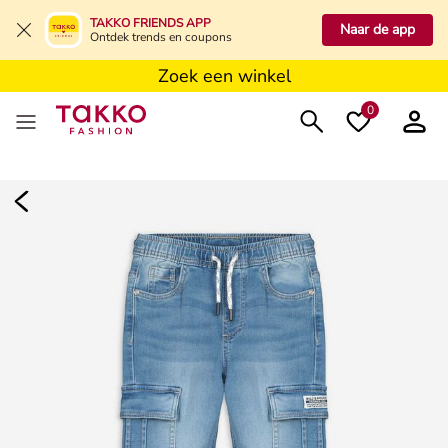
Zoek een winkel
TAKKO FRIENDS APP
Naar de app
Ontdek trends en coupons
Zoek een winkel
Zoek een winkel
0
Dames