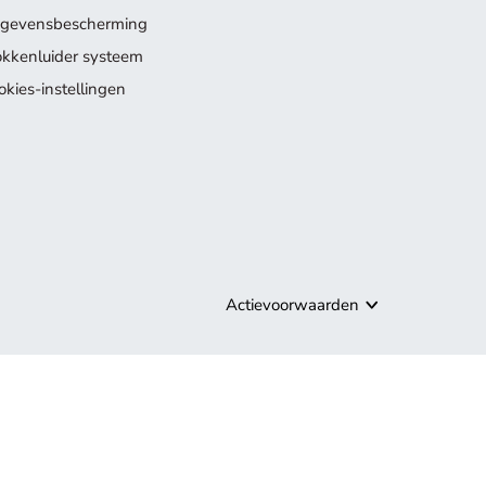
gevensbescherming
okkenluider systeem
okies-instellingen
Actievoorwaarden
ollectie.