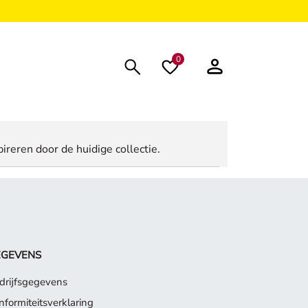
0
ireren door de huidige collectie.
EGEVENS
drijfsgegevens
nformiteitsverklaring