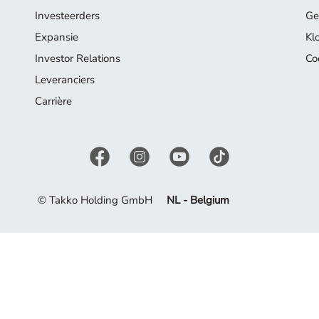
Investeerders
Ge
Expansie
Kl
Investor Relations
Co
Leveranciers
Carrière
© Takko Holding GmbH
NL - Belgium
el uit van ons assortiment. Laat u inspireren door de huidige c