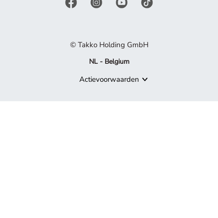
© Takko Holding GmbH
NL - Belgium
Actievoorwaarden
Product niet meer beschikbaar
Sorry, maar het product waarnaar je zoekt, maakt niet langer de