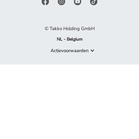
© Takko Holding GmbH
NL - Belgium
Actievoorwaarden
Product niet meer beschikbaar
Sorry, maar het product waarnaar je zoekt, maakt niet langer de