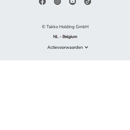
© Takko Holding GmbH
NL - Belgium
Actievoorwaarden
Product niet meer beschikbaar
Sorry, maar het product waarnaar je zoekt, maakt niet langer de