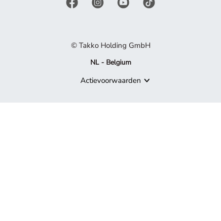
© Takko Holding GmbH
NL - Belgium
Actievoorwaarden
Product niet meer beschikbaar
Sorry, maar het product waarnaar je zoekt, maakt niet langer de