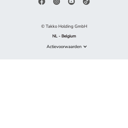
© Takko Holding GmbH
NL - Belgium
Actievoorwaarden
Product niet meer beschikbaar
Sorry, maar het product waarnaar je zoekt, maakt niet langer de