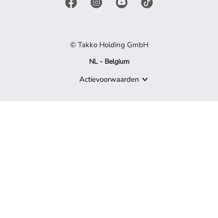
© Takko Holding GmbH
NL - Belgium
Actievoorwaarden
Product niet meer beschikbaar
Sorry, maar het product waarnaar je zoekt, maakt niet langer de