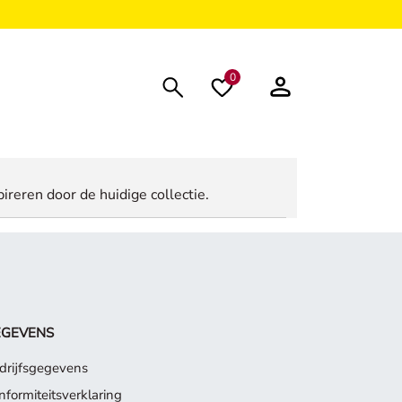
0
ireren door de huidige collectie.
EGEVENS
drijfsgegevens
nformiteitsverklaring