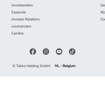
Investeerders
Ge
Expansie
Kl
Investor Relations
Co
Leveranciers
Carrière
© Takko Holding GmbH
NL - Belgium
el uit van ons assortiment. Laat u inspireren door de huidige c