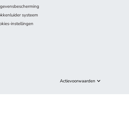
gevensbescherming
okkenluider systeem
okies-instellingen
Actievoorwaarden
ollectie.