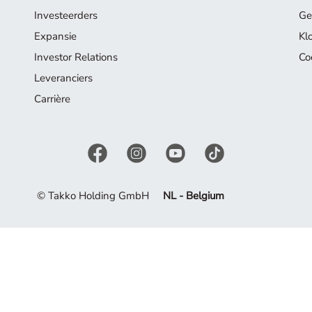
Investeerders
Ge
Expansie
Kl
Investor Relations
Co
Leveranciers
Carrière
© Takko Holding GmbH
NL - Belgium
el uit van ons assortiment. Laat u inspireren door de huidige c