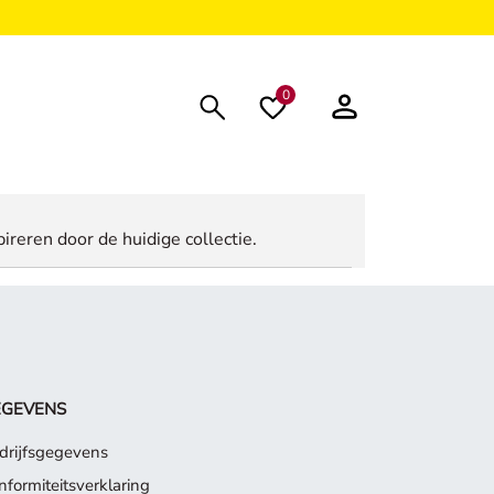
0
ireren door de huidige collectie.
EGEVENS
drijfsgegevens
nformiteitsverklaring