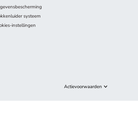
gevensbescherming
okkenluider systeem
okies-instellingen
Actievoorwaarden
ollectie.