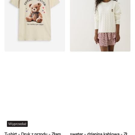
Wyprzedaż
T-shirt - Druk z przodu - Złamana biel
sweter - dzianina kablowa - Złamana biel