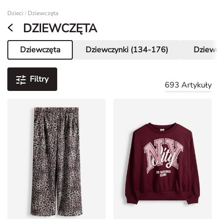
Dzieci
Dziewczęta
/
DZIEWCZĘTA
Dziewczęta
Dziewczynki (134-176)
Dziewc
Aktualna strona
Filtry
693 Artykuły