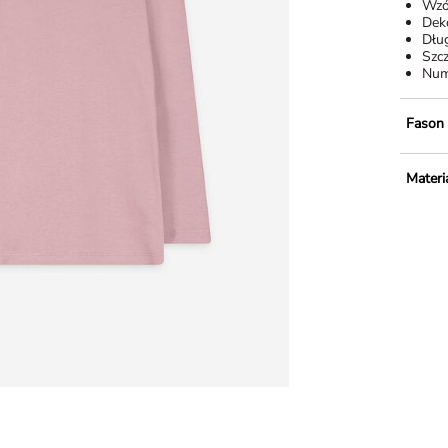
Wzó
Dek
Dłu
Szc
Num
Fason
Materia