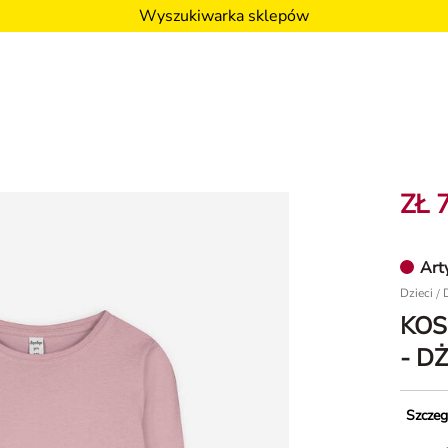
Wyszukiwarka sklepów
ZŁ 
Art
Dzieci
/
KOS
- D
Szczeg