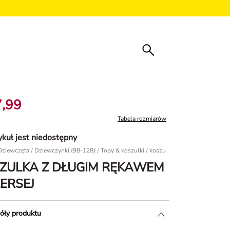
7,99
Tabela rozmiarów
ykuł jest niedostępny
Dziewczęta
/
Dziewczynki (98-128)
/
Topy & koszulki
koszulka z długim rękawem -
ZULKA Z DŁUGIM RĘKAWEM
ŻERSEJ
óły produktu