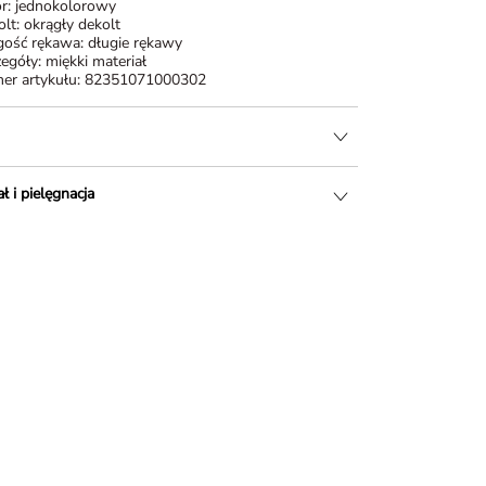
r:
jednokolorowy
olt:
okrągły dekolt
gość rękawa:
długie rękawy
zegóły:
miękki materiał
er artykułu:
82351071000302
ł i pielęgnacja