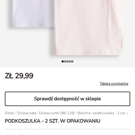
ZŁ 29,99
Tabela rozmiarów
Sprawdź dostępność w sklepie
Dzieci
/
Dziewczęta
/
Dziewczynki (98-128)
/
Bielizna
podkoszulka - 2 szt. w o
PODKOSZULKA - 2 SZT. W OPAKOWANIU