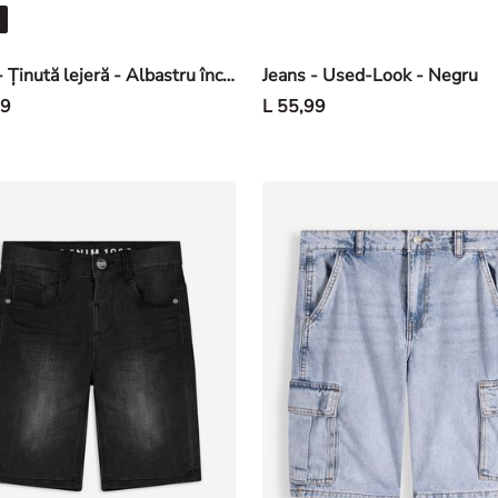
Jeans - Ținută lejeră - Albastru închis
Jeans - Used-Look - Negru
99
L 55,99