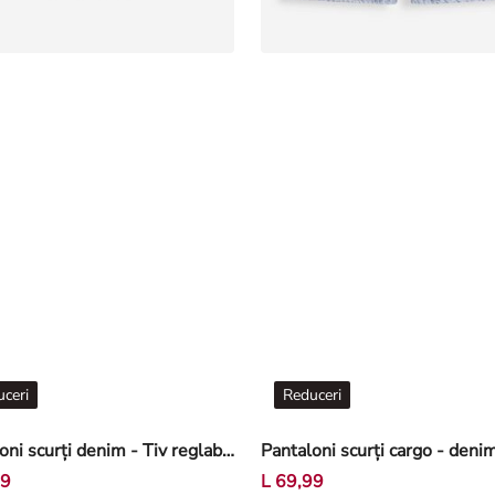
ceri
Reduceri
Pantaloni scurți denim - Tiv reglabil - Negru
99
L 69,99