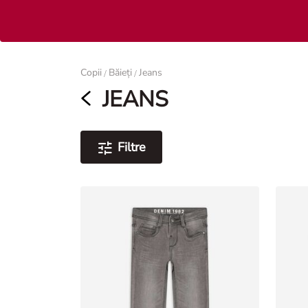
Femei
Copii
Băieți
Jeans
/
/
JEANS
Filtre