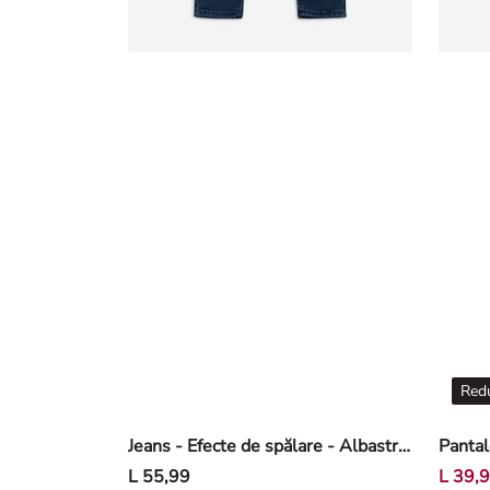
Redu
Jeans - Efecte de spălare - Albastru închis
L 55,99
L 39,