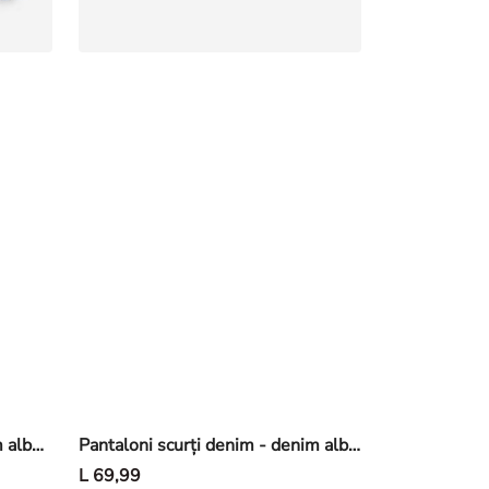
Pantaloni scurți cargo - denim albastru deschis - Albastru
Pantaloni scurți denim - denim albastru deschis - Albastru închis
L 69,99