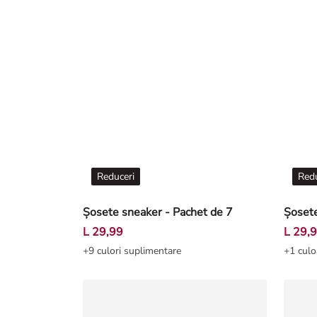
Reduceri
Redu
Șosete sneaker - Pachet de 7
Șosete
L 29,99
L 29,
+9 culori suplimentare
+1 culo