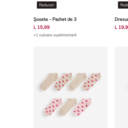
Reduceri
Redu
Șosete - Pachet de 3
Dresu
L 15,99
L 19,
+1 culoare suplimentară