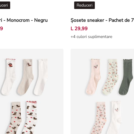
ceri
Reduceri
ri - Monocrom - Negru
Șosete sneaker - Pachet de 7
99
L 29,99
+4 culori suplimentare