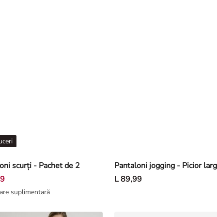
ceri
oni scurți - Pachet de 2
99
L 89,99
are suplimentară