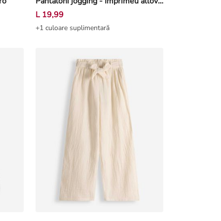
ro
Pantaloni jogging - Imprimeu allover - Alb-crem deschis
L 19,99
+1 culoare suplimentară