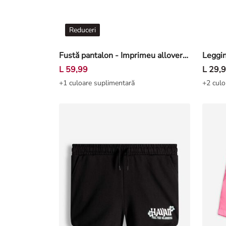
Reduceri
Fustă pantalon - Imprimeu allover - Bej
Leggin
L 59,99
L 29,
+1 culoare suplimentară
+2 culo