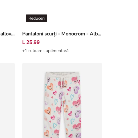
Reduceri
Pantaloni jogging - Imprimeu allover - Roz deschis
Pantaloni scurți - Monocrom - Alb-crem deschis
L 25,99
+1 culoare suplimentară