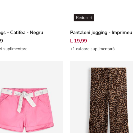
Reduceri
gs - Catifea - Negru
99
L 19,99
ri suplimentare
+1 culoare suplimentară