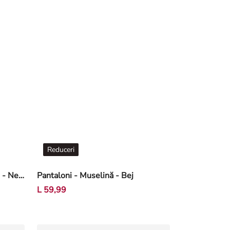
Reduceri
Pantaloni jogging - Picior larg - Negru
Pantaloni - Muselină - Bej
L 59,99