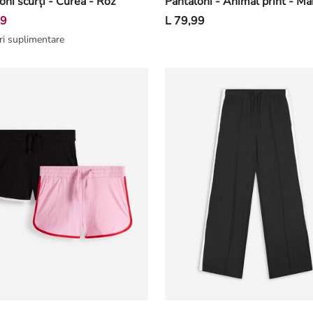
oni scurți - Curea - Roz
Pantaloni - Animal print - Ma
99
L 79,99
ri suplimentare