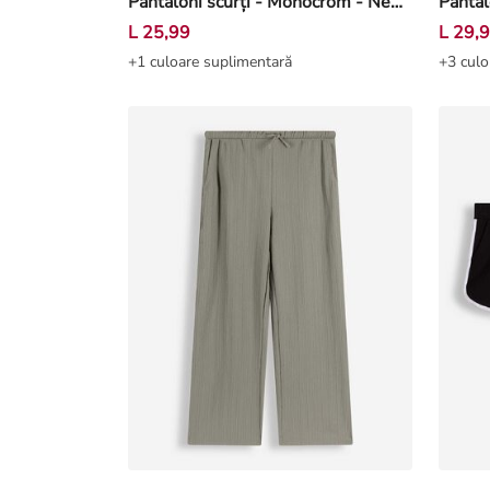
Pantaloni scurți - Monocrom - Negru
Pantal
L 25,99
L 29,
+1 culoare suplimentară
+3 culo