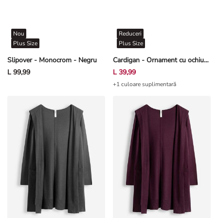
Nou
Reduceri
Plus Size
Plus Size
Slipover - Monocrom - Negru
Cardigan - Ornament cu ochiuri - Bej
L 99,99
L 39,99
+1 culoare suplimentară