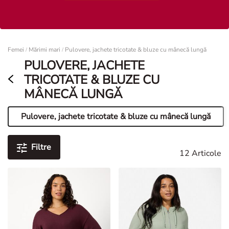
Femei
Femei
Mărimi mari
Pulovere, jachete tricotate & bluze cu mânecă lungă
/
/
PULOVERE, JACHETE
TRICOTATE & BLUZE CU
MÂNECĂ LUNGĂ
Pulovere, jachete tricotate & bluze cu mânecă lungă
Pagina curentă
Filtre
12 Articole