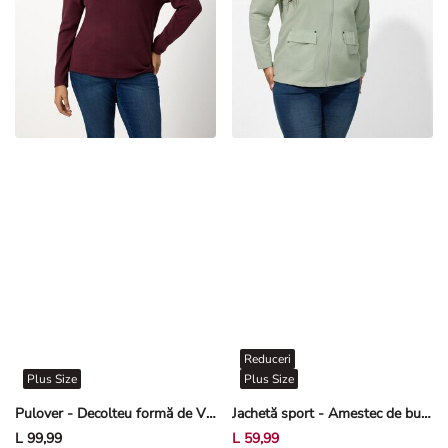
Reduceri
Plus Size
Plus Size
Pulover - Decolteu formă de V - Mov
Jachetă sport - Amestec de bumbac - Gri închis
L 99,99
L 59,99