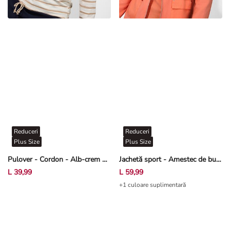
Reduceri
Reduceri
Plus Size
Plus Size
Pulover - Cordon - Alb-crem deschis
Jachetă sport - Amestec de bumbac - Rosu
L 39,99
L 59,99
+1 culoare suplimentară