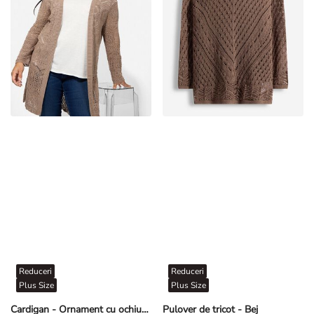
Reduceri
Reduceri
Plus Size
Plus Size
Cardigan - Ornament cu ochiuri - Bej
Pulover de tricot - Bej