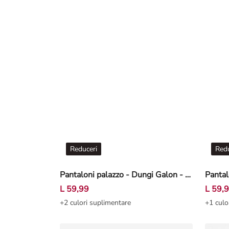
Reduceri
Redu
Pantaloni palazzo - Dungi Galon - Negru
L 59,99
L 59,
+2 culori suplimentare
+1 culo