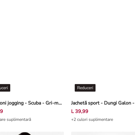
ceri
Reduceri
Pantaloni jogging - Scuba - Gri-maroniu
Jachetă sport - Dungi Galon 
99
L 39,99
are suplimentară
+2 culori suplimentare