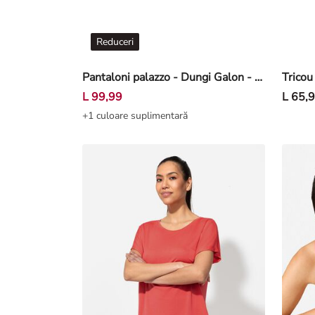
Reduceri
Pantaloni palazzo - Dungi Galon - Alb
Tricou
L 99,99
L 65,
+1 culoare suplimentară