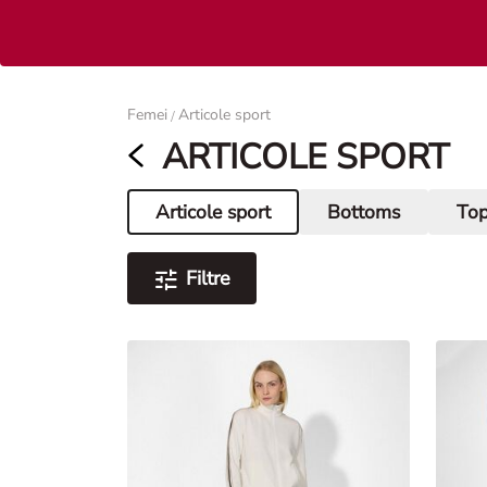
Femei
Femei
Articole sport
/
ARTICOLE SPORT
Articole sport
Bottoms
To
Pagina curentă
Filtre