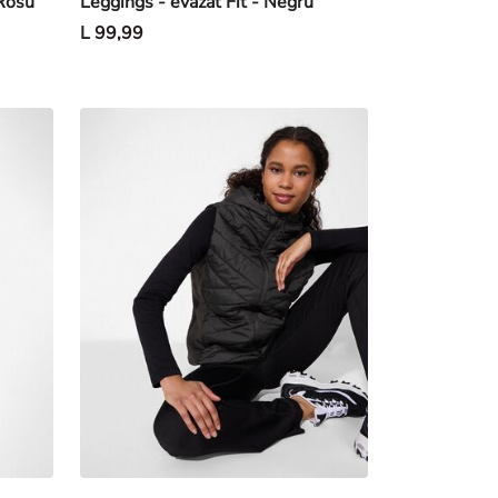
 Rosu
Leggings - evazat Fit - Negru
L 99,99