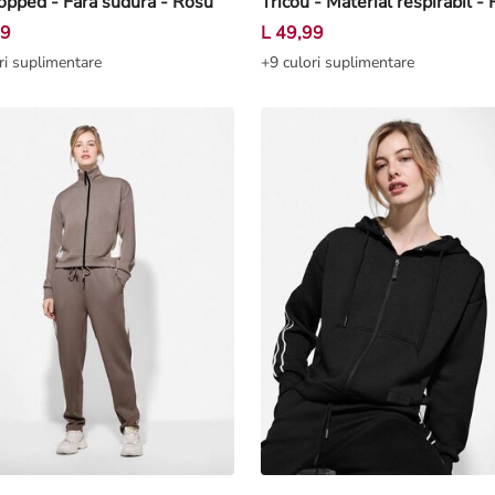
opped - Fără sudură - Rosu
Tricou - Material respirabil -
99
L 49,99
ri suplimentare
+9 culori suplimentare