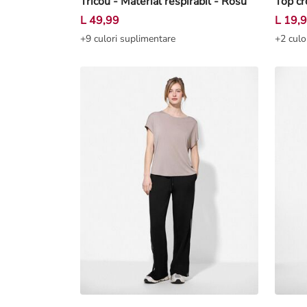
Tricou - Material respirabil - Rosu
Top cr
L 49,99
L 19,
+9 culori suplimentare
+2 culo