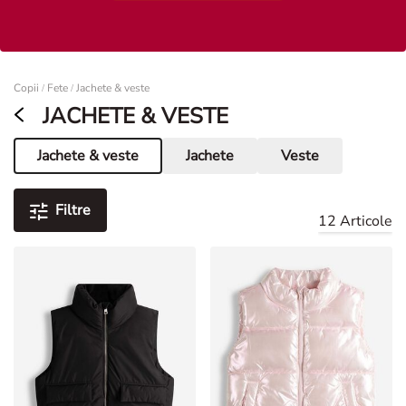
Femei
Copii
Fete
Jachete & veste
/
/
JACHETE & VESTE
Jachete & veste
Jachete
Veste
Pagina curentă
Filtre
12 Articole