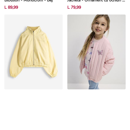
Blouson - Monocrom - Bej
Jachetă - Ornament cu ochiuri - Albastru închis
L 89,99
L 79,99