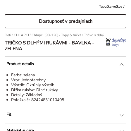
Tabuľka veľkostí
Dostupnosť v predajniach
Deti
/
CHLAPCI
/
Chlapci (98-128)
/
Topy & tričká
Tričko s dlhými rukávmi - Bavl
TRIČKO S DLHÝMI RUKÁVMI - BAVLNA -
ZELENA
Product details
Farba:
zelena
Vzor:
Jednofarebný
Výstrih:
Okrúhly výstrih
Dĺžka rukáva:
Dlhé rukávy
Detaily:
Základný
Položka č.:
82424831010405
Fit
Material & care