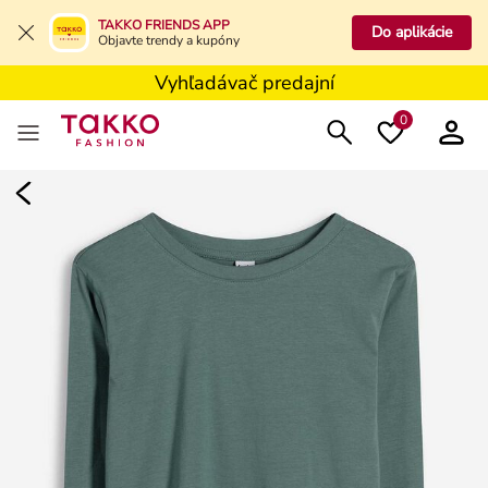
Vyhľadávač predajní
TAKKO FRIENDS APP
Do aplikácie
Objavte trendy a kupóny
Dlhodobo znížené ceny****
Vyhľadávač predajní
0