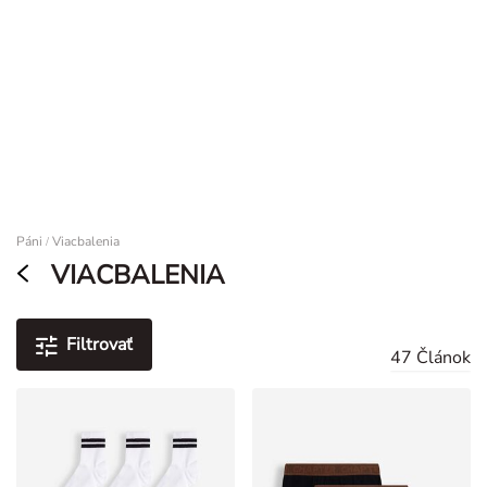
Vyhľadávač predajní
TAKKO FRIENDS APP
Do aplikácie
Objavte trendy a kupóny
Dlhodobo znížené ceny****
Vyhľadávač predajní
0
Damen
Páni
Viacbalenia
/
VIACBALENIA
Filtrovať
47 Článok