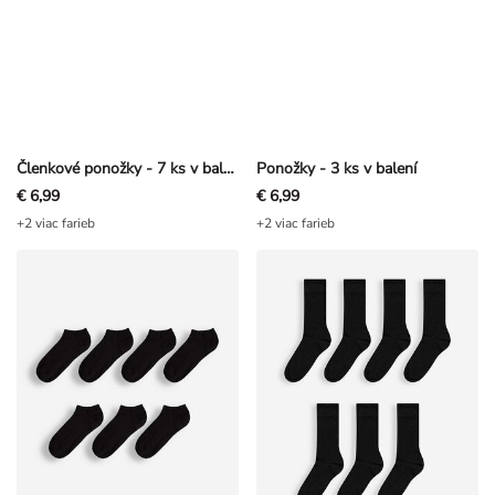
Členkové ponožky - 7 ks v balení
Ponožky - 3 ks v balení
€ 6,99
€ 6,99
+2 viac farieb
+2 viac farieb