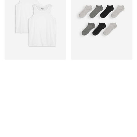
Tielko - 2 ks v balení
Členkové ponožky - 7 ks v balení