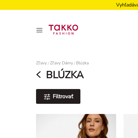
Vyhľadáva
Damen
Zl'avy
Zl'avy Dámy
Blúzka
/
/
BLÚZKA
Filtrovať