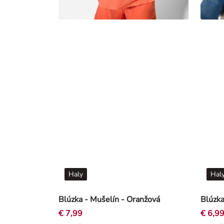
Haly
Hal
Blúzka - Mušelín - Oranžová
Blúzka
€ 7,99
€ 6,9