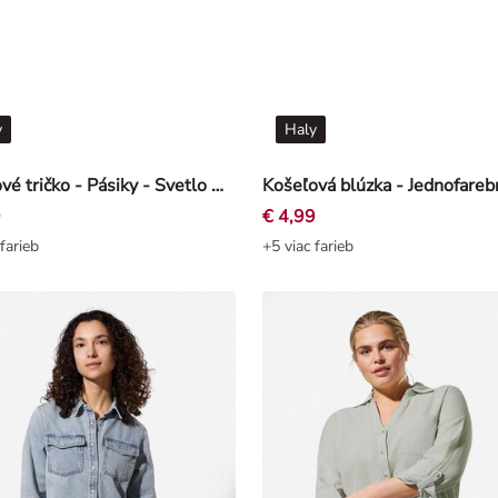
y
Haly
Blúzkové tričko - Pásiky - Svetlo modrá
9
€ 4,99
farieb
+5 viac farieb