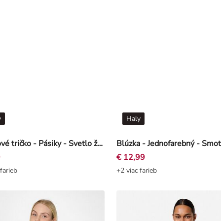
y
Haly
Blúzkové tričko - Pásiky - Svetlo žltá
Blúzka - Jednofarebný - Smo
9
€ 12,99
farieb
+2 viac farieb