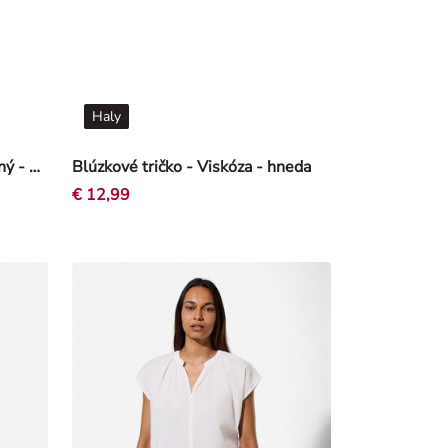
Haly
Košeľová blúzka - Jednofarebný - Svetlo žltá
Blúzkové tričko - Viskóza - hneda
€ 12,99