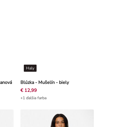
Haly
tanová
Blúzka - Mušelín - biely
€ 12,99
+1 ďalšia farba