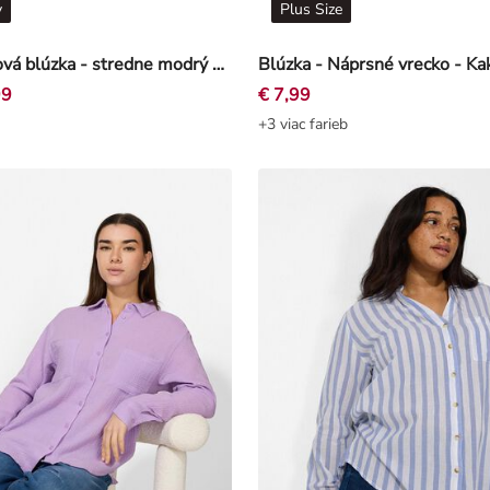
y
Plus Size
Košeľová blúzka - stredne modrý denim - modra
99
€ 7,99
+3 viac farieb