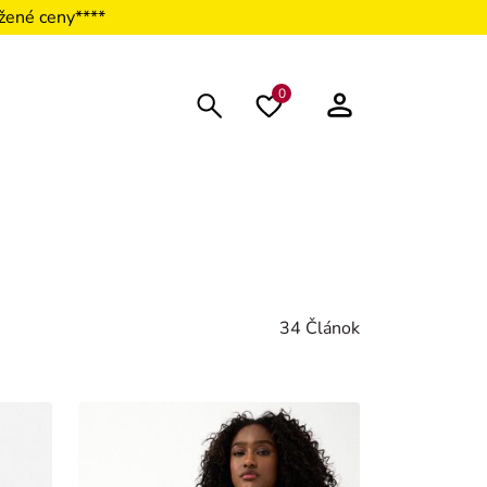
žené ceny****
0
34 Článok