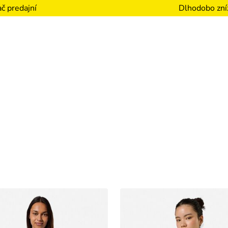
Dlhodobo zní
č predajní