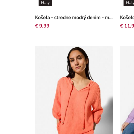
Haly
Hal
Košeľa - stredne modrý denim - modra
€ 9,99
€ 11,