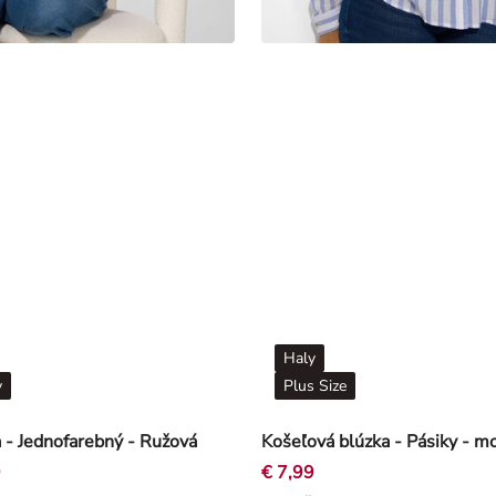
Haly
y
Plus Size
 - Jednofarebný - Ružová
Košeľová blúzka - Pásiky - m
9
€ 7,99