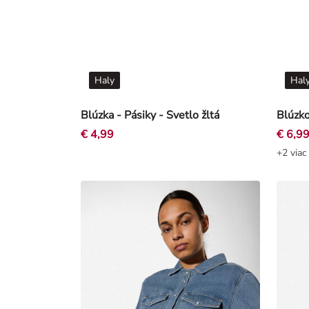
Haly
Hal
Blúzka - Pásiky - Svetlo žltá
€ 4,99
€ 6,9
+2 viac 