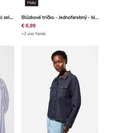
Haly
Blúzka - Náprsné vrecko - Kaki zelená
Blúzkové tričko - Jednofarebný - biely
€ 6,99
+2 viac farieb