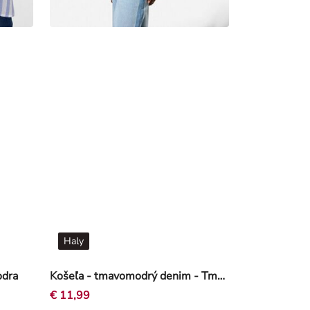
Haly
odra
Košeľa - tmavomodrý denim - Tmavomodrá
€ 11,99