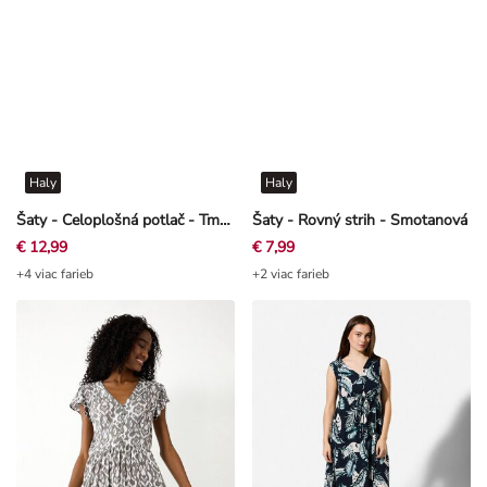
Haly
Haly
Šaty - Celoplošná potlač - Tmavo hnedá
Šaty - Rovný strih - Smotanová
€ 12,99
€ 7,99
+4 viac farieb
+2 viac farieb