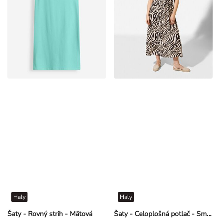
Haly
Haly
Šaty - Rovný strih - Mätová
Šaty - Celoplošná potlač - Smotanová
€ 7,99
€ 12,99