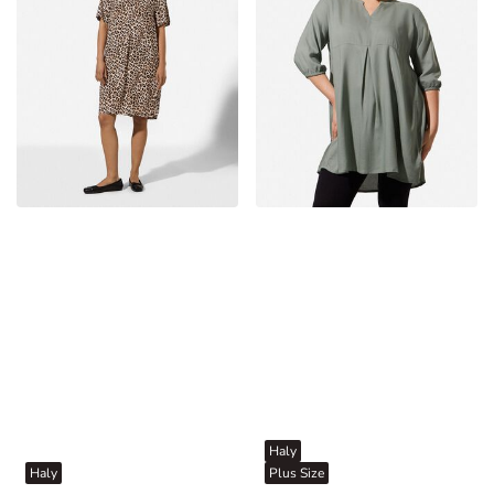
Haly
Haly
Plus Size
Šaty - Celoplošná potlač - Béžová
Blúzkové šaty - Viskóza - zelena