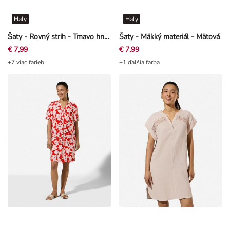
Haly
Haly
Šaty - Rovný strih - Tmavo hnedá
Šaty - Mäkký materiál - Mätová
€ 7,99
€ 7,99
+7 viac farieb
+1 ďalšia farba