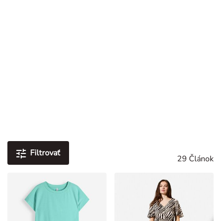
Vyhľadávač predajní
TAKKO FRIENDS APP
Do aplikácie
Objavte trendy a kupóny
Dlhodobo znížené ceny****
Vyhľadávač predajní
0
Damen
Zl'avy
Zl'avy Dámy
Šaty
/
/
ŠATY
Filtrovať
29 Článok