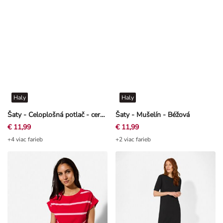
Haly
Haly
Šaty - Celoplošná potlač - cervena
Šaty - Mušelín - Béžová
€ 11,99
€ 11,99
+4 viac farieb
+2 viac farieb