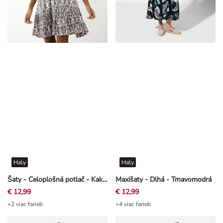
Haly
Haly
Šaty - Celoplošná potlač - Kaki zelená
Maxišaty - Dlhá - Tmavomodrá
€ 12,99
€ 12,99
+2 viac farieb
+4 viac farieb