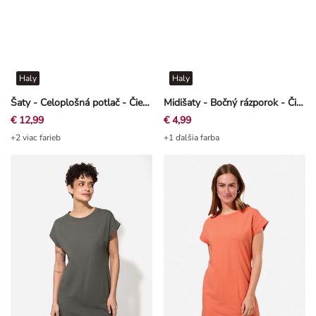
Haly
Haly
Šaty - Celoplošná potlač - Čierna
Midišaty - Bočný rázporok - Čierna
€ 12,99
€ 4,99
+2 viac farieb
+1 ďalšia farba