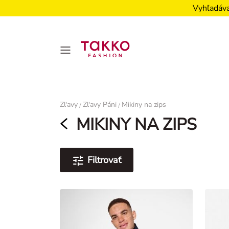
Vyhľadáva
Damen
Zl'avy
Zl'avy Páni
Mikiny na zips
/
/
MIKINY NA ZIPS
Filtrovať