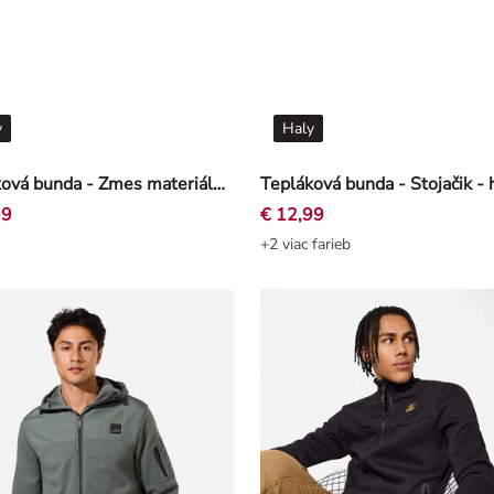
y
Haly
Tepláková bunda - Zmes materiálov - modra
Tepláková bunda - Stojačik -
99
€ 12,99
+2 viac farieb