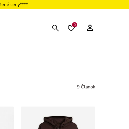
žené ceny****
0
9 Článok