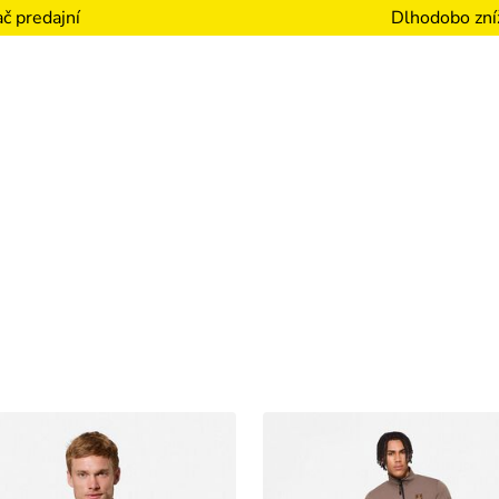
Dlhodobo zní
č predajní