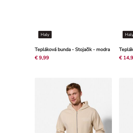
Haly
Hal
Tepláková bunda - Stojačik - modra
€ 9,99
€ 14,