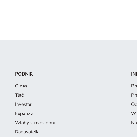
PODNIK
IN
O nás
Pr
Tlač
Pr
Investori
Oc
Expanzia
Wh
Vzťahy s investormi
Na
Dodávatelia