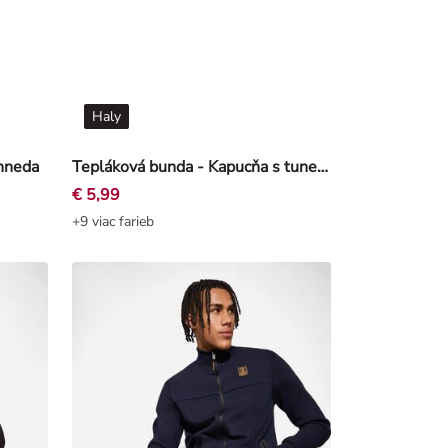
Haly
 hneda
Tepláková bunda - Kapucňa s tunelovým sťahovaním - Tmavo hnedá
€ 5,99
+9 viac farieb