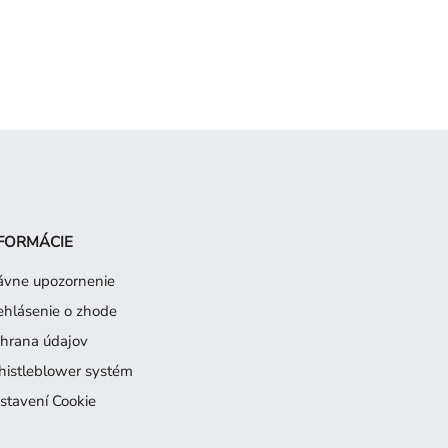
FORMÁCIE
ávne upozornenie
ehlásenie o zhode
hrana údajov
istleblower systém
stavení Cookie