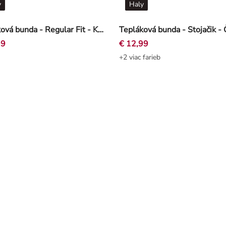
y
Haly
Tepláková bunda - Regular Fit - Kaki zelená
Tepláková bunda - Stojačik - 
99
€ 12,99
+2 viac farieb