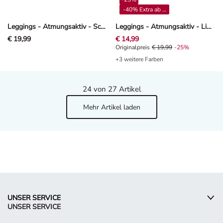
-40% Extra ab 4**
Leggings - Atmungsaktiv - Schwarz
Leggings - Atmungsaktiv - Lime
€ 19,99
€ 14,99
Originalpreis € 19,99, Rabat -25%
Originalpreis
€ 19,99
-25%
+3 weitere Farben
24
von 27 Artikel
Mehr Artikel laden
UNSER SERVICE
UNSER SERVICE