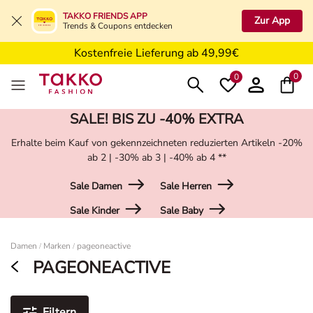
5€ Gutschein nach Registrierung*
TAKKO FRIENDS APP
Zur App
Trends & Coupons entdecken
Kostenfreie Retoure in der Filiale
Kostenfreie Lieferung ab 49,99€
5€ Gutschein nach Registrierung*
0
0
SALE! BIS ZU -40% EXTRA
Erhalte beim Kauf von gekennzeichneten reduzierten Artikeln -20%
ab 2 | -30% ab 3 | -40% ab 4 **
Sale Damen
Sale Herren
Sale Kinder
Sale Baby
Damen
Damen
Marken
pageoneactive
/
/
PAGEONEACTIVE
Filtern