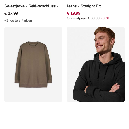
Sweatjacke - Reißverschluss - Khaki
Jeans - Straight Fit
€ 17,99
€ 19,99
Originalpreis € 39,99, Rabat -50%
Originalpreis
€ 39,99
-50%
+3 weitere Farben