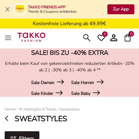
Kostenfreie Retoure in der Filiale
TAKKO FRIENDS APP
Zur App
Trends & Coupons entdecken
Kostenfreie Lieferung ab 49,99€
5€ Gutschein nach Registrierung*
0
0
SALE! BIS ZU -40% EXTRA
Erhalte beim Kauf von gekennzeichneten reduzierten Artikeln -20%
ab 2 | -30% ab 3 | -40% ab 4 **
Sale Damen
Sale Herren
Sale Kinder
Sale Baby
Damen
Herren
☆ Highlights & Trends
Sweatstyles
/
/
SWEATSTYLES
Filtern