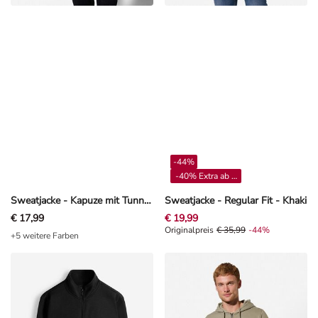
-44%
-40% Extra ab 4**
Sweatjacke - Kapuze mit Tunnelzug - Khaki
Sweatjacke - Regular Fit - Khaki
€ 17,99
€ 19,99
Originalpreis € 35,99, Rabat -44%
Originalpreis
€ 35,99
-44%
+5 weitere Farben