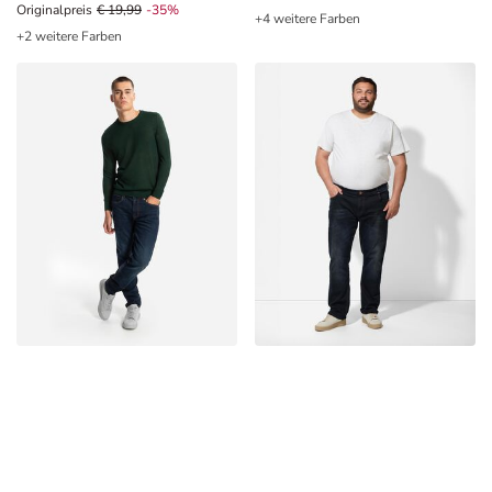
Originalpreis € 19,99, Rabat -35%
Originalpreis
€ 19,99
-35%
+4 weitere Farben
+2 weitere Farben