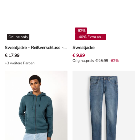
-62%
Online only
-40% Extra ab 4**
Sweatjacke - Reißverschluss - Dunkelblau
Sweatjacke
€ 17,99
€ 9,99
Originalpreis € 25,99, Rabat -62%
Originalpreis
€ 25,99
-62%
+3 weitere Farben