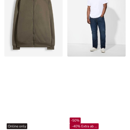
-50%
Online only
-40% Extra ab 4**