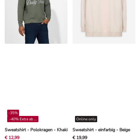
-35%
-40% Extra ab 4**
Online only
Sweatshirt - Polokragen - Khaki
Sweatshirt - einfarbig - Beige
€ 12,99
€ 19,99