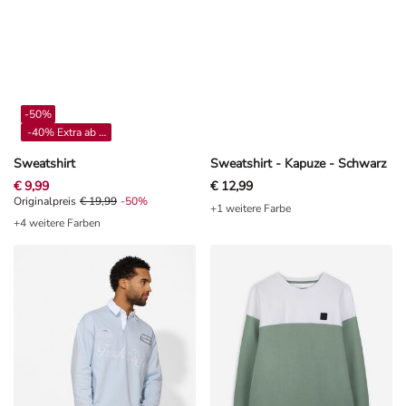
-50%
-40% Extra ab 4**
Sweatshirt
Sweatshirt - Kapuze - Schwarz
€ 9,99
€ 12,99
Originalpreis € 19,99, Rabat -50%
Originalpreis
€ 19,99
-50%
+1 weitere Farbe
+4 weitere Farben