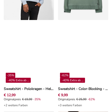
-35%
-62%
-40% Extra ab 4**
-40% Extra ab 4**
Sweatshirt - Polokragen - Hellblau
Sweatshirt - Color-Blocking - Petrol
€ 12,99
€ 9,99
Originalpreis € 19,99, Rabat -35%
Originalpreis
€ 19,99
-35%
Originalpreis € 25,99, Rabat -62%
Originalpreis
€ 25,99
-62%
+2 weitere Farben
+3 weitere Farben