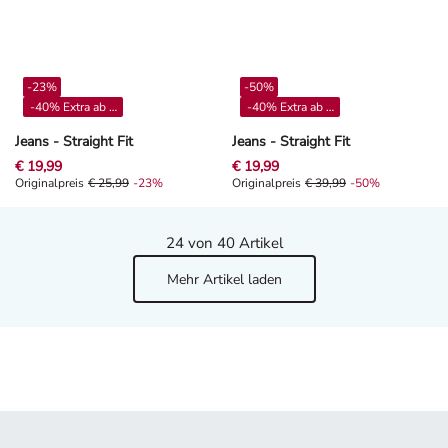
-23%
-50%
-40% Extra ab 4**
-40% Extra ab 4**
Jeans - Straight Fit
Jeans - Straight Fit
€ 19,99
€ 19,99
Originalpreis € 25,99, Rabat -23%
Originalpreis
€ 25,99
-23%
Originalpreis € 39,99, Rabat -50%
Originalpreis
€ 39,99
-50%
24
von 40 Artikel
Mehr Artikel laden