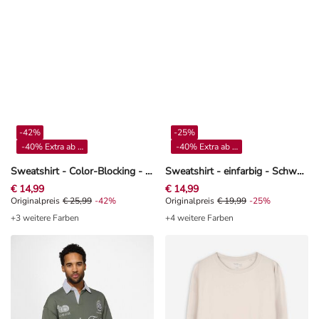
-42%
-25%
-40% Extra ab 4**
-40% Extra ab 4**
Sweatshirt - Color-Blocking - Beige
Sweatshirt - einfarbig - Schwarz
€ 14,99
€ 14,99
Originalpreis € 25,99, Rabat -42%
Originalpreis
€ 25,99
-42%
Originalpreis € 19,99, Rabat -25%
Originalpreis
€ 19,99
-25%
+3 weitere Farben
+4 weitere Farben