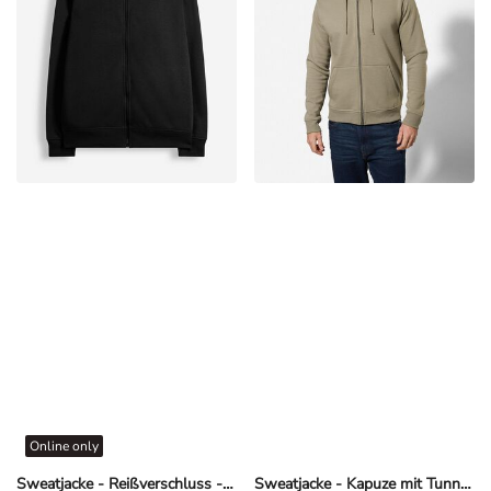
Online only
Sweatjacke - Reißverschluss - Schwarz
Sweatjacke - Kapuze mit Tunnelzug - Khaki