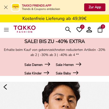
5€ Gutschein nach Registrierung*
TAKKO FRIENDS APP
Zur App
Trends & Coupons entdecken
Kostenfreie Retoure in der Filiale
Kostenfreie Lieferung ab 49,99€
5€ Gutschein nach Registrierung*
0
0
SALE! BIS ZU -40% EXTRA
Erhalte beim Kauf von gekennzeichneten reduzierten Artikeln -20%
ab 2 | -30% ab 3 | -40% ab 4 **
Sale Damen
Sale Herren
Sale Kinder
Sale Baby
Damen