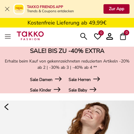
5€ Gutschein nach Registrierung*
TAKKO FRIENDS APP
Zur App
Trends & Coupons entdecken
Kostenfreie Retoure in der Filiale
Kostenfreie Lieferung ab 49,99€
5€ Gutschein nach Registrierung*
0
0
SALE! BIS ZU -40% EXTRA
Erhalte beim Kauf von gekennzeichneten reduzierten Artikeln -20%
ab 2 | -30% ab 3 | -40% ab 4 **
Sale Damen
Sale Herren
Sale Kinder
Sale Baby
Damen