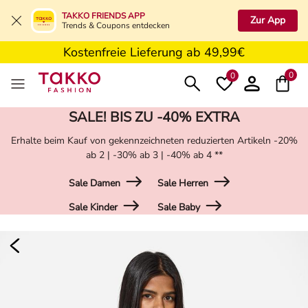
5€ Gutschein nach Registrierung*
TAKKO FRIENDS APP
Zur App
Trends & Coupons entdecken
Kostenfreie Retoure in der Filiale
Kostenfreie Lieferung ab 49,99€
5€ Gutschein nach Registrierung*
0
0
SALE! BIS ZU -40% EXTRA
Erhalte beim Kauf von gekennzeichneten reduzierten Artikeln -20%
ab 2 | -30% ab 3 | -40% ab 4 **
Sale Damen
Sale Herren
Sale Kinder
Sale Baby
Damen