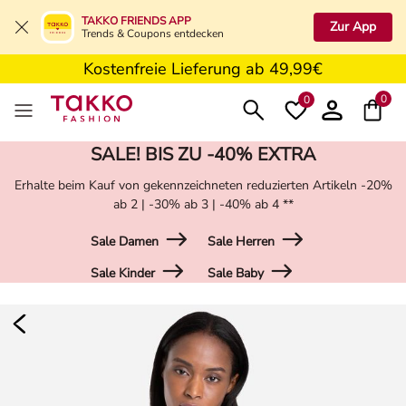
5€ Gutschein nach Registrierung*
TAKKO FRIENDS APP
Zur App
Trends & Coupons entdecken
Kostenfreie Retoure in der Filiale
Kostenfreie Lieferung ab 49,99€
5€ Gutschein nach Registrierung*
0
0
SALE! BIS ZU -40% EXTRA
Erhalte beim Kauf von gekennzeichneten reduzierten Artikeln -20%
ab 2 | -30% ab 3 | -40% ab 4 **
Sale Damen
Sale Herren
Sale Kinder
Sale Baby
Damen