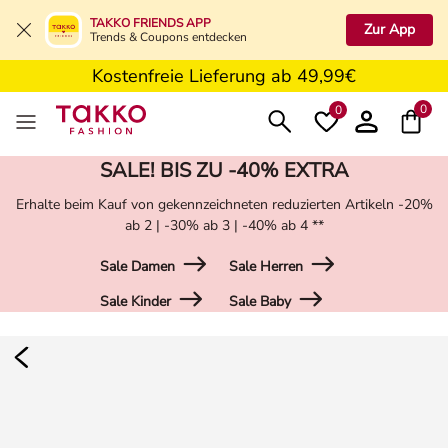
5€ Gutschein nach Registrierung*
TAKKO FRIENDS APP
Zur App
Trends & Coupons entdecken
Kostenfreie Retoure in der Filiale
Kostenfreie Lieferung ab 49,99€
5€ Gutschein nach Registrierung*
0
0
SALE! BIS ZU -40% EXTRA
Erhalte beim Kauf von gekennzeichneten reduzierten Artikeln -20%
ab 2 | -30% ab 3 | -40% ab 4 **
Sale Damen
Sale Herren
Sale Kinder
Sale Baby
Damen