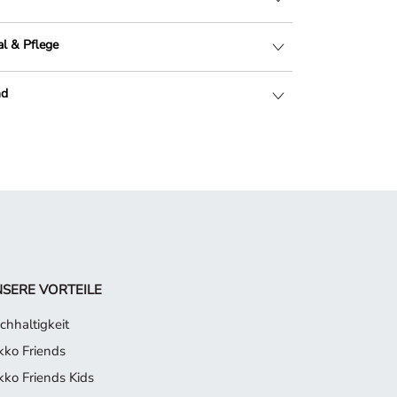
al & Pflege
nd
SERE VORTEILE
chhaltigkeit
kko Friends
kko Friends Kids