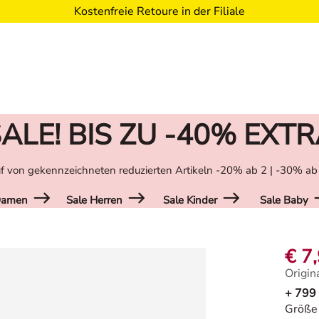
Kostenfreie Retoure in der Filiale
ALE! BIS ZU -40% EXT
f von gekennzeichneten reduzierten Artikeln -20% ab 2 | -30% ab
Damen
Sale Herren
Sale Kinder
Sale Baby
€ 7
Origin
Origina
+ 799
Größe