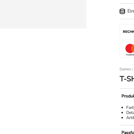
Ei
Damen
/
T-S
Produk
Far
Deta
Arti
Passf