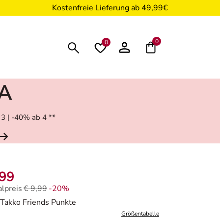
Kostenfreie Lieferung ab 49,99€
0
0
RA
 3 | -40% ab 4 **
,99
alpreis
€ 9,99
-20%
lpreis € 9,99, Rabat -20%
Takko Friends Punkte
Größentabelle