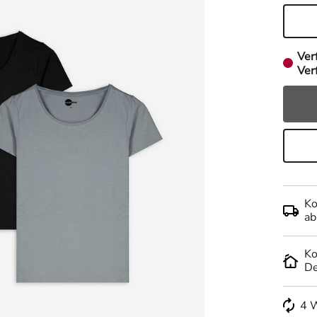
Ver
Verf
Ko
ab
Ko
De
4 