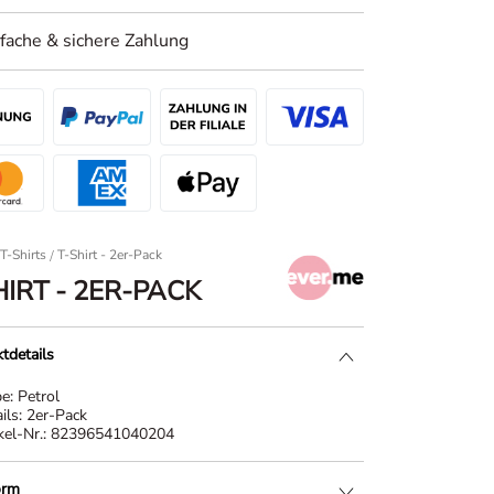
nfache & sichere Zahlung
T-Shirts
T-Shirt - 2er-Pack
HIRT - 2ER-PACK
tdetails
be:
Petrol
ils:
2er-Pack
kel-Nr.:
82396541040204
orm