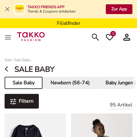
Filialfinder
TAKKO FRIENDS APP
Zur App
Trends & Coupons entdecken
Filialfinder
Filialfinder
0
Damen
Sale
Sale Baby
/
SALE BABY
Sale Baby
Newborn (56-74)
Baby Jungen 
Aktuelle Seite
Filtern
95 Artikel