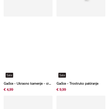
Sale
Sale
Gaćice - Ukrasno kamenje - crvena
Gaćice - Trostruko pakiranje
€ 4,99
€ 9,99