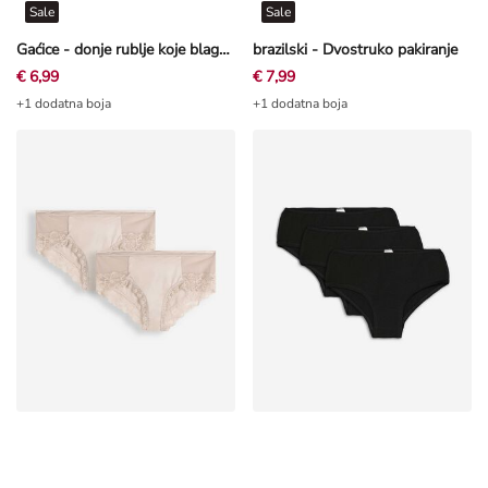
Sale
Sale
Gaćice - donje rublje koje blago oblikuje figuru - Ružičasta
brazilski - Dvostruko pakiranje
€ 6,99
€ 7,99
+1 dodatna boja
+1 dodatna boja