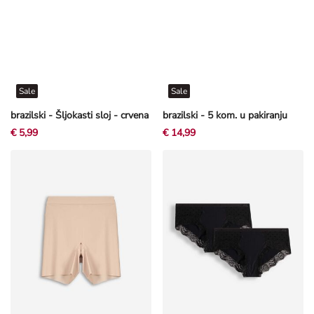
Sale
Sale
brazilski - Šljokasti sloj - crvena
brazilski - 5 kom. u pakiranju
€ 5,99
€ 14,99