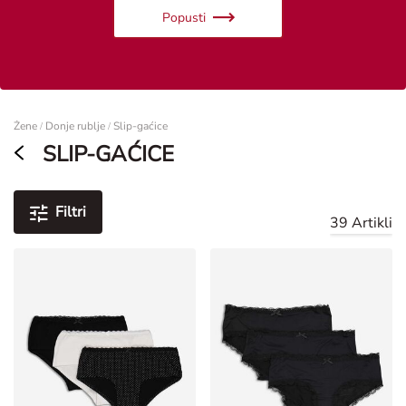
Popusti
Žene
Žene
Donje rublje
Slip-gaćice
/
/
SLIP-GAĆICE
Filtri
39 Artikli