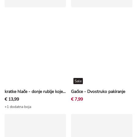
Sale
kratke hlače - donje rublje koje blago oblikuje figuru - Ružičasta
Gaćice - Dvostruko pakiranje
€ 13,99
€ 7,99
+1 dodatna boja