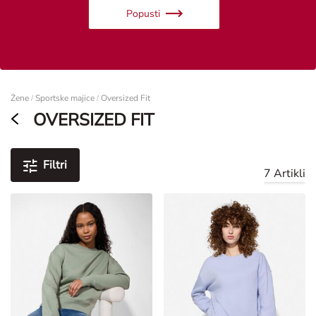
Popusti
Žene
Žene
Sportske majice
Oversized Fit
/
/
OVERSIZED FIT
Filtri
7 Artikli