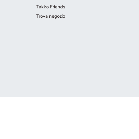
Takko Friends
Trova negozio
Prodotto non più disponibile
Spiacenti, ma il prodotto che cerchi non è più disponibile. Lascia