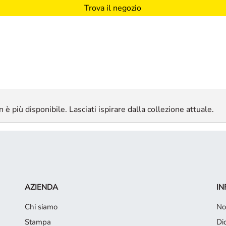
Trova il negozio
 è più disponibile. Lasciati ispirare dalla collezione attuale.
AZIENDA
IN
Chi siamo
No
Stampa
Di