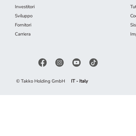
Investitori
Tut
Sviluppo
Co
Fornitori
Si
Carriera
Im
© Takko Holding GmbH
IT - Italy
ti ispirare dalla collezione attuale.