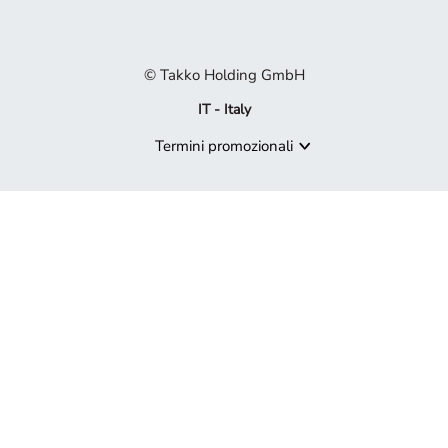
© Takko Holding GmbH
IT - Italy
Termini promozionali
Prodotto non più disponibile
Spiacenti, ma il prodotto che cerchi non è più disponibile. Lascia