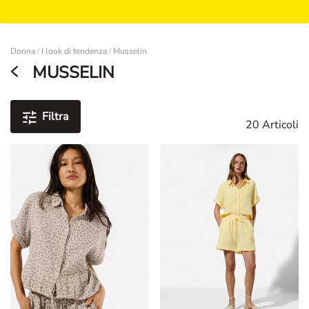
Damen
Donna
I look di tendenza
Musselin
/
/
MUSSELIN
Filtra
20 Articoli