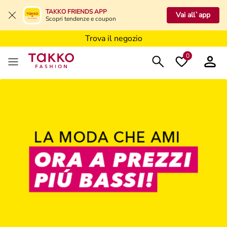
Trova il negozio
TAKKO FRIENDS APP
Vai all`app
Scopri tendenze e coupon
Trova il negozio
Trova il negozio
0