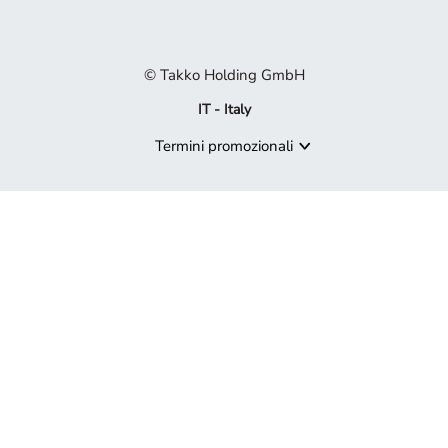
© Takko Holding GmbH
IT - Italy
Termini promozionali
Prodotto non più disponibile
Spiacenti, ma il prodotto che cerchi non è più disponibile. Lascia