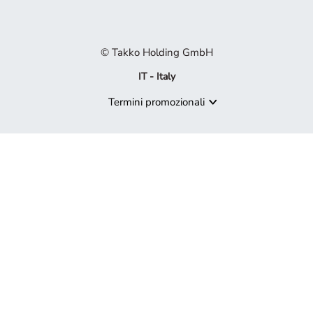
© Takko Holding GmbH
IT - Italy
Termini promozionali
Prodotto non più disponibile
Spiacenti, ma il prodotto che cerchi non è più disponibile. Lascia