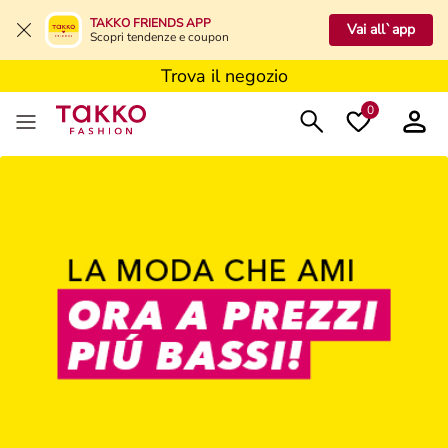
Trova il negozio
TAKKO FRIENDS APP
Vai all`app
Scopri tendenze e coupon
Trova il negozio
Trova il negozio
0